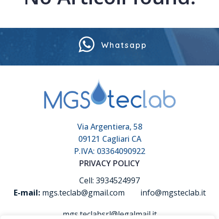
Whatsapp
Via Argentiera, 58
09121 Cagliari CA
P.IVA: 03364090922
PRIVACY POLICY
Cell: 3934524997
E-mail:
mgs.teclab@gmail.com
info@mgsteclab.it
mgs.teclabsrl@legalmail.it